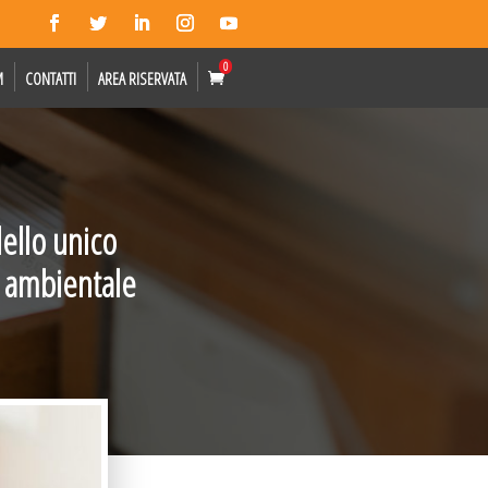
0
M
CONTATTI
AREA RISERVATA
ello unico
a ambientale