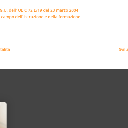
.U. dell’ UE C 72 E/19 del 23 marzo 2004
 campo dell’ istruzione e della formazione.
talità
Svilu