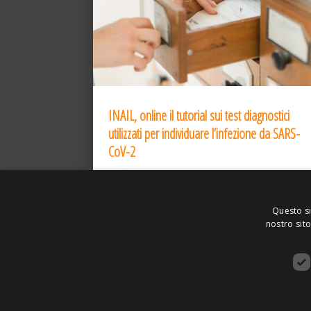
INAIL, online il tutorial sui test diagnostici
utilizzati per individuare l’infezione da SARS-
CoV-2
31 Dic 2020
Questo si
nostro sito
ASSOCIAZIONE AMBIENTE E LAVORO – VI