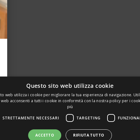
Questo sito web utilizza cookie
to web utilizza i cookie per migliorare la tua esperienza di navigazione. Util
 web acconsenti a tutti i cookie in conformità con la nostra policy per i coo
più
STRETTAMENTE NECESSARI
TARGETING
FUNZIONA
A PRIVATA DELLA TORRE, 15 – 20127 – MILANO – P. IVA 00
ACCETTO
RIFIUTA TUTTO