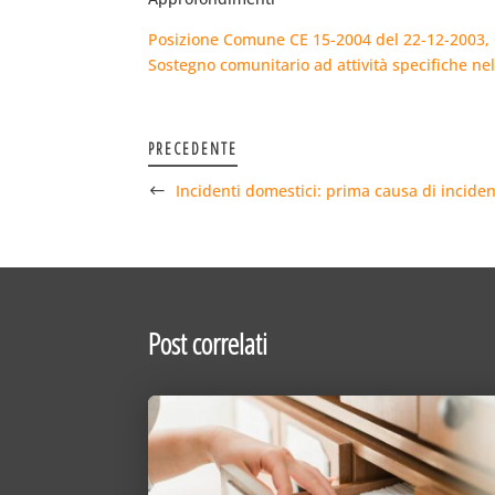
Posizione Comune CE 15-2004 del 22-12-2003, G
Sostegno comunitario ad attività specifiche nel
PRECEDENTE
Incidenti domestici: prima causa di inciden
Post correlati