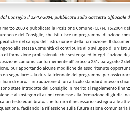
al Consiglio il 22-12-2004, pubblicata sulla Gazzetta Uffiuciale d
 23 marzo 2003 è pubblicata la Posizione Comune (CE) N. 15/2004 defi
europeo e del Consiglio, che istituisce un programma di azione com
à specifiche nel campo dell’ istruzione e della formazione. Il document
gono alla stessa Comunità di contribuire allo sviluppo di un’ istru
ca di formazione professionale che sostenga ed integri l’ azione de
la posizione comune, conformemente all’ articolo 251, paragrafo 2 d
sione, pur apportando alcune modifiche da esso ritenute opportune
 da segnalare: – la durata triennale del programma per assicurare
7 milioni di euro; – introduzione di un articolo standard inteso a chi
ono state introdotte dal Consiglio in merito al regolamento finanzi
Unione e al sostegno di azioni connesse alla formazione di giudici naz
 un testo equilibrato, che fornirà il necessario sostegno alle attiv
 questione, facilando la riflessione sulla futura azione comunitaria 