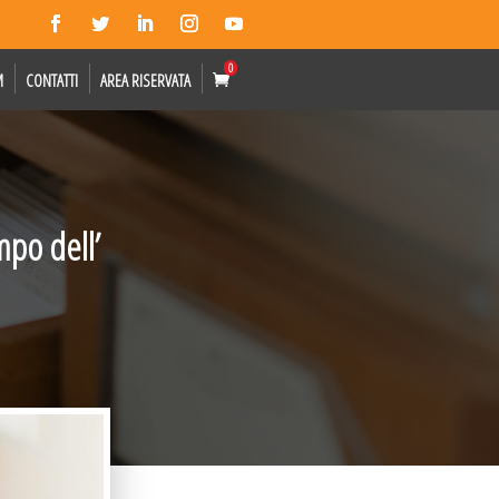
0
M
CONTATTI
AREA RISERVATA
mpo dell’