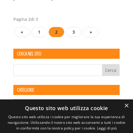
Pagina 2di 3
«
1
2
3
»
CERCA NEL SITO
CATEGORIE
Categorie
×
Questo sito web utilizza cookie
Questo sito web utilizza i cookie per migliorare la tua esperienza di
navigazione. Utilizzando il nostro sito web acconsenti a tutti i cookie
in conformità con la nostra policy per i cookie.
Leggi di più