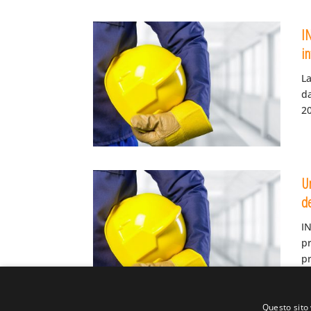
IN
i
L
da
20
U
d
I
pr
pr
Questo sito 