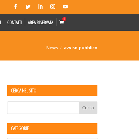
0
M
CONTATTI
AREA RISERVATA
News
avviso pubblico
CERCA NEL SITO
CATEGORIE