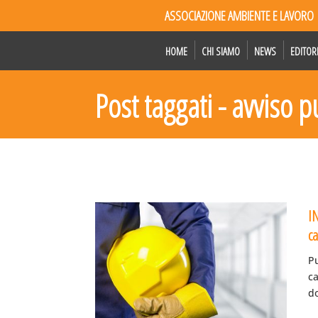
ASSOCIAZIONE AMBIENTE E LAVORO
HOME
CHI SIAMO
NEWS
EDITOR
Post taggati - avviso 
I
c
Pu
c
do