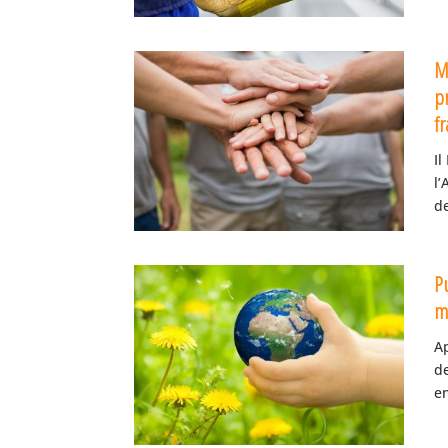
M
pr
fr
Il
l’
de
Pu
me
Ap
d
en