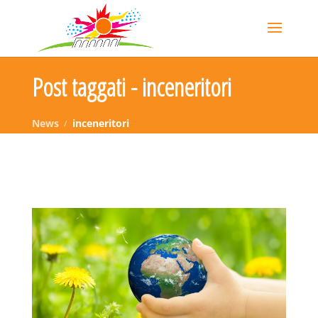
Post taggati - inceneritori
News
inceneritori