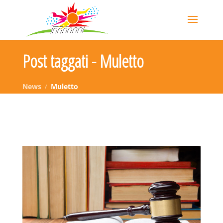
Post taggati - Muletto
News
Muletto