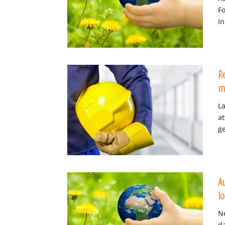
F
in
R
m
La
at
ge
A
lo
Ne
d