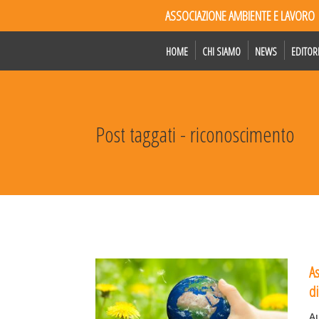
ASSOCIAZIONE AMBIENTE E LAVORO
HOME
CHI SIAMO
NEWS
EDITOR
Post taggati - riconoscimento
A
di
Au