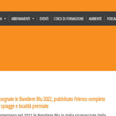
IA
ABBONAMENTI
EVENTI
CORSI DI FORMAZIONE
AMBIENTE
FORU
ssegnate le Bandiere Blu 2022, pubblicato l’elenco completo
 spiagge e località premiate
mentano nel 2022 le Bandiere Blu in Italia riconosciute dalla