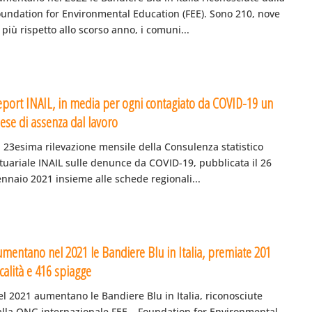
oundation for Environmental Education (FEE). Sono 210, nove
 più rispetto allo scorso anno, i comuni...
eport INAIL, in media per ogni contagiato da COVID-19 un
ese di assenza dal lavoro
 23esima rilevazione mensile della Consulenza statistico
tuariale INAIL sulle denunce da COVID-19, pubblicata il 26
nnaio 2021 insieme alle schede regionali...
umentano nel 2021 le Bandiere Blu in Italia, premiate 201
calità e 416 spiagge
l 2021 aumentano le Bandiere Blu in Italia, riconosciute
alla ONG internazionale FEE – Foundation for Environmental