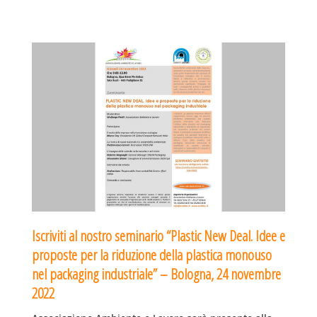
Iscriviti al nostro seminario “Plastic New Deal. Idee e
proposte per la riduzione della plastica monouso
nel packaging industriale” – Bologna, 24 novembre
2022