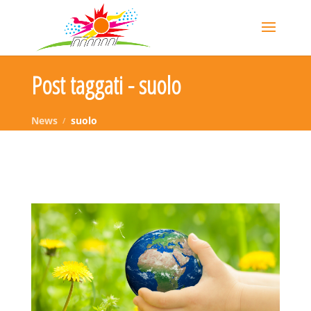
Post taggati - suolo
News
suolo