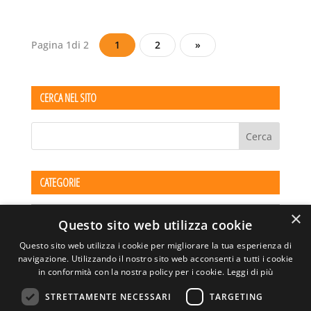
Pagina 1di 2
1
2
»
CERCA NEL SITO
CATEGORIE
Categorie
×
Questo sito web utilizza cookie
Questo sito web utilizza i cookie per migliorare la tua esperienza di
navigazione. Utilizzando il nostro sito web acconsenti a tutti i cookie
in conformità con la nostra policy per i cookie.
Leggi di più
STRETTAMENTE NECESSARI
TARGETING