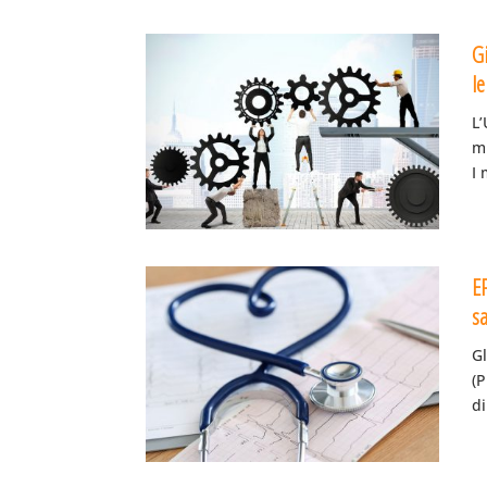
G
le
L
mi
I 
EF
sa
Gl
(
di