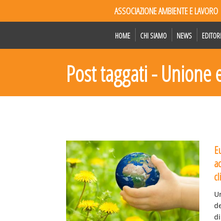
ASSOCIAZIONE AMBIENTE E LAVORO
HOME
CHI SIAMO
NEWS
EDITOR
Post taggati - Unione
E
a
cl
U
de
di