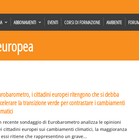
IA
ABBONAMENTI
EVENTI
CORSI DI FORMAZIONE
AMBIENTE
FORU
 europea
urobarometro, i cittadini europei ritengono che si debba
ccelerare la transizione verde per contrastare i cambiamenti
imatici
n recente sondaggio di Eurobarometro analizza le opinioni
i cittadini europei sui cambiamenti climatici, la maggioranza
 essi ritiene che rappresentino un grave...