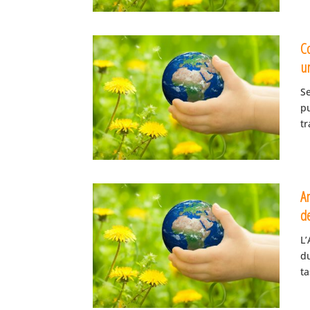
Co
u
S
pu
tr
An
d
L
d
ta