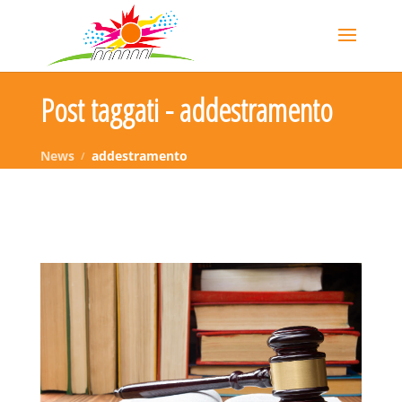
Post taggati - addestramento
News
addestramento