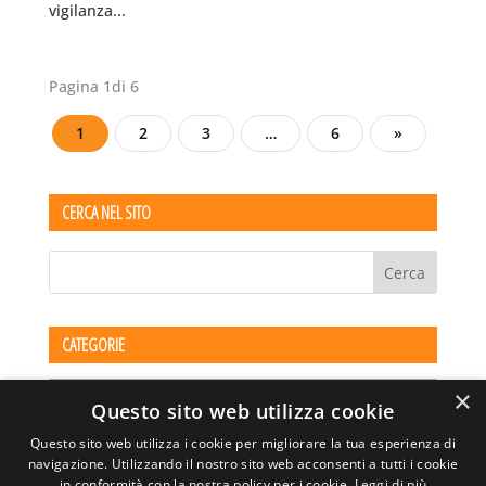
vigilanza...
Pagina 1di 6
1
2
3
…
6
»
CERCA NEL SITO
CATEGORIE
Categorie
×
Questo sito web utilizza cookie
Questo sito web utilizza i cookie per migliorare la tua esperienza di
navigazione. Utilizzando il nostro sito web acconsenti a tutti i cookie
in conformità con la nostra policy per i cookie.
Leggi di più