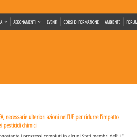
IA
ABBONAMENTI
EVENTI
CORSI DI FORMAZIONE
AMBIENTE
FORU
A, necessarie ulteriori azioni nell’UE per ridurre l’impatto
i pesticidi chimici
nostante i progressi compiuti in alcuni Stati membri dell’UE