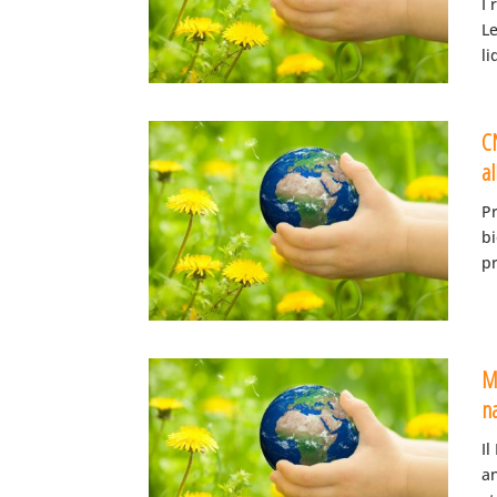
I 
L
li
CN
al
Pr
bi
pr
M
na
Il
an