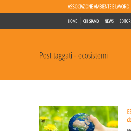
ASSOCIAZIONE AMBIENTE E LAVORO
HOME
CHI SIAMO
NEWS
EDITOR
Post taggati - ecosistemi
EE
de
No