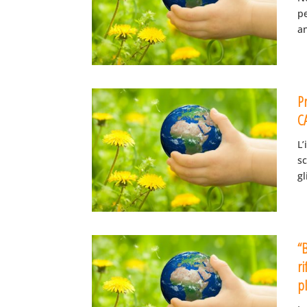
pe
an
Pr
CA
L’
sc
gl
“
ri
pl