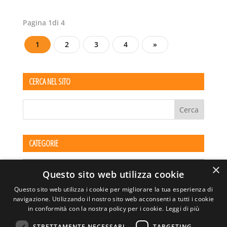
Pagina 1di 4
1
2
3
4
»
CERCA NEL SITO
CATEGORIE
Categorie
×
Questo sito web utilizza cookie
Questo sito web utilizza i cookie per migliorare la tua esperienza di
navigazione. Utilizzando il nostro sito web acconsenti a tutti i cookie
in conformità con la nostra policy per i cookie.
Leggi di più
STRETTAMENTE NECESSARI
TARGETING