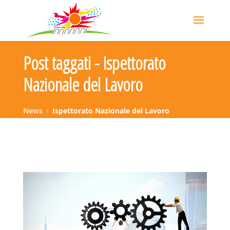
Post taggati - Ispettorato
Nazionale del Lavoro
News
Ispettorato Nazionale del Lavoro