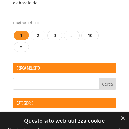
elaborato dal...
Pagina 1di 10
1
2
3
…
10
»
CERCA NEL SITO
CATEGORIE
Categorie
×
Questo sito web utilizza cookie